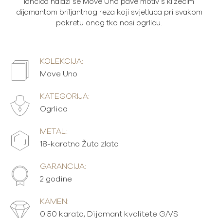
lančića nalazi se Move Uno pavé motiv s klizećim
dijamantom briljantnog reza koji svjetluca pri svakom
pokretu onog tko nosi ogrlicu.
KOLEKCIJA:
Move Uno
KATEGORIJA:
Ogrlica
METAL:
18-karatno Žuto zlato
GARANCIJA:
2 godine
KAMEN:
0.50 karata, Dijamant kvalitete G/VS