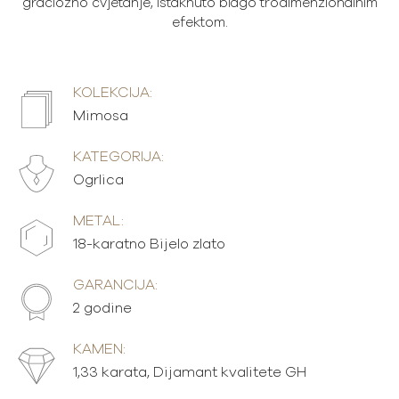
graciozno cvjetanje, istaknuto blago trodimenzionalnim
efektom.
KOLEKCIJA:
Mimosa
KATEGORIJA:
Ogrlica
METAL:
18-karatno Bijelo zlato
GARANCIJA:
2 godine
KAMEN:
1,33 karata, Dijamant kvalitete GH