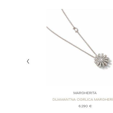
HERITA
MARGHERITA
LICA MARGHERITA
DIJAMANTNA OGRLICA MARGHERI
50 €
6.290 €