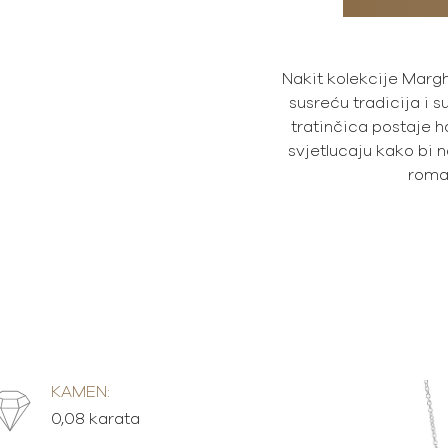
Nakit kolekcije Margh
susreću tradicija i 
tratinčica postaje h
svjetlucaju kako bi n
roma
KAMEN:
0,08 karata