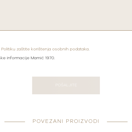
i
Politiku zaštite korištenja osobnih podataka
.
ške informacije Mamić 1970.
POŠALJITE
POVEZANI PROIZVODI