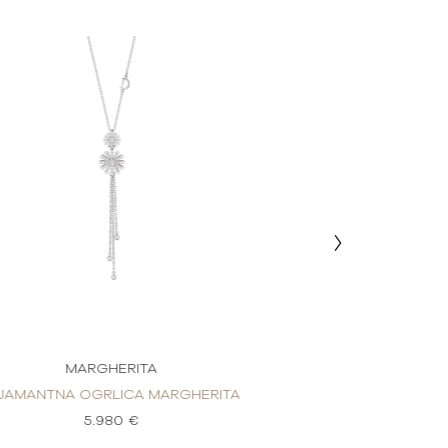
MARGHERITA
MARGH
IJAMANTNA OGRLICA MARGHERITA
DIJAMANTNA OGR
5.980 €
2.2