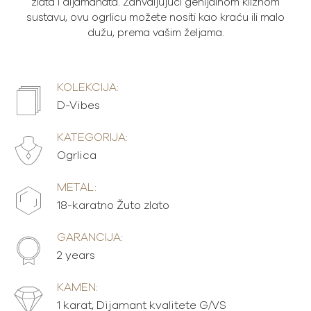
zlata i dijamanata. Zahvaljujući genijalnom kliznom
sustavu, ovu ogrlicu možete nositi kao kraću ili malo
dužu, prema vašim željama.
KOLEKCIJA:
D-Vibes
KATEGORIJA:
Ogrlica
METAL:
18-karatno Žuto zlato
GARANCIJA:
2 years
KAMEN:
1 karat, Dijamant kvalitete G/VS