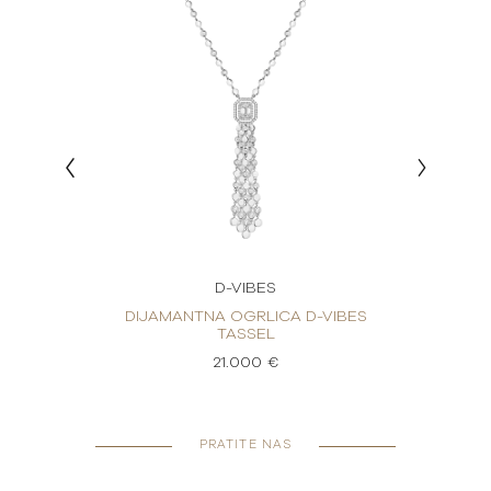
D-VIBES
BES SM
DIJAMANTNA OGRLICA D-VIBES
DIJA
TASSEL
21.000 €
PRATITE NAS