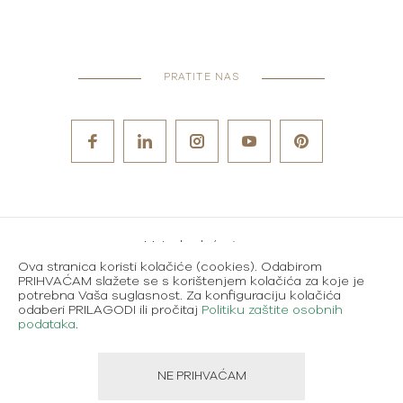
PRATITE NAS
Metode plaćanja
Ova stranica koristi kolačiće (cookies). Odabirom
Karijere
PRIHVAĆAM slažete se s korištenjem kolačića za koje je
potrebna Vaša suglasnost. Za konfiguraciju kolačića
Uvjeti korištenja
odaberi PRILAGODI ili pročitaj
Politiku zaštite osobnih
podataka
.
Politika zaštite osobnih podataka
NE PRIHVAĆAM