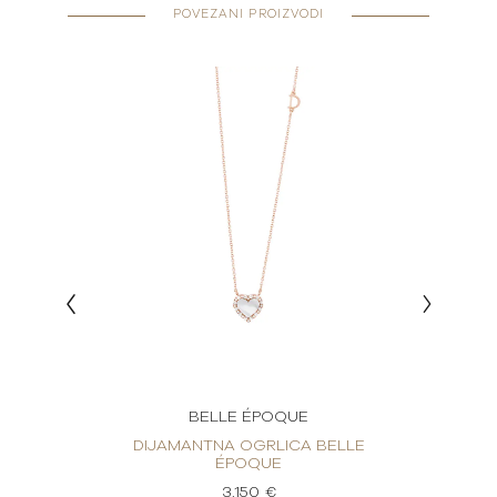
POVEZANI PROIZVODI
BELLE ÉPOQUE
ELLE
DIJAMANTNA OGRLICA BELLE
DIJ
ÉPOQUE
3.150 €