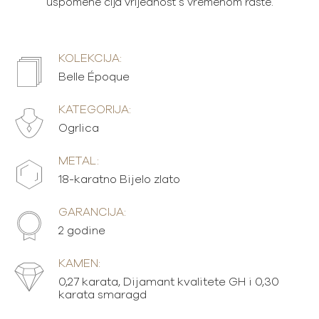
uspomene čija vrijednost s vremenom raste.
KOLEKCIJA:
Belle Époque
KATEGORIJA:
Ogrlica
METAL:
18-karatno Bijelo zlato
GARANCIJA:
2 godine
KAMEN:
0,27 karata, Dijamant kvalitete GH i 0,30
karata smaragd