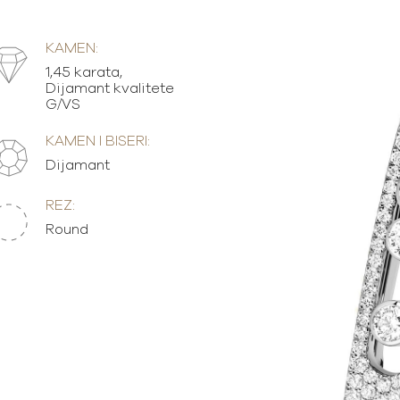
KAMEN:
1,45 karata,
Dijamant kvalitete
G/VS
KAMEN I BISERI:
Dijamant
REZ:
Round