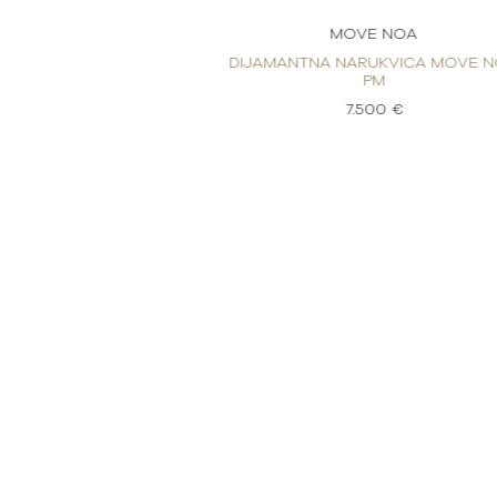
E NOA
MOVE NOA
UKVICA MOVE NOA
DIJAMANTNA NARUKVICA MOVE 
PM
PM
00 €
7.500 €