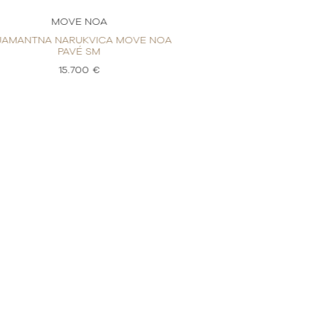
MOVE NOA
MOVE
JAMANTNA NARUKVICA MOVE NOA
DIJAMANTNA NAR
PAVÉ SM
PAV
15.700 €
15.7