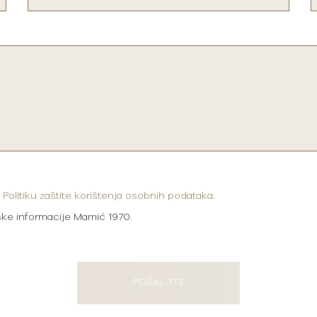
i
Politiku zaštite korištenja osobnih podataka
.
ške informacije Mamić 1970.
POŠALJITE