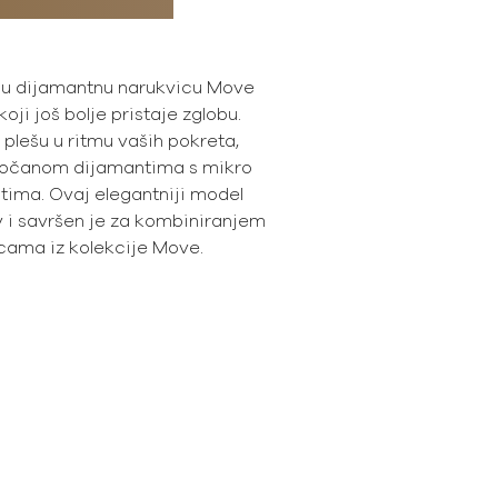
tnu dijamantnu narukvicu Move
koji još bolje pristaje zglobu.
 plešu u ritmu vaših pokreta,
pločanom dijamantima s mikro
tima. Ovaj elegantniji model
v i savršen je za kombiniranjem
cama iz kolekcije Move.