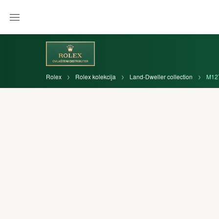
Rolex
Rolex kolekcija
Land-Dweller collection
M12