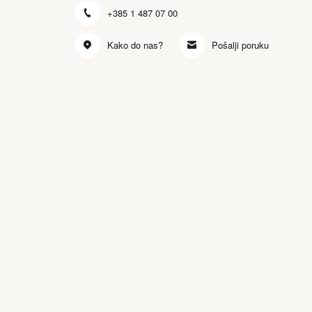
+385 1 487 07 00
Kako do nas?
Pošalji poruku