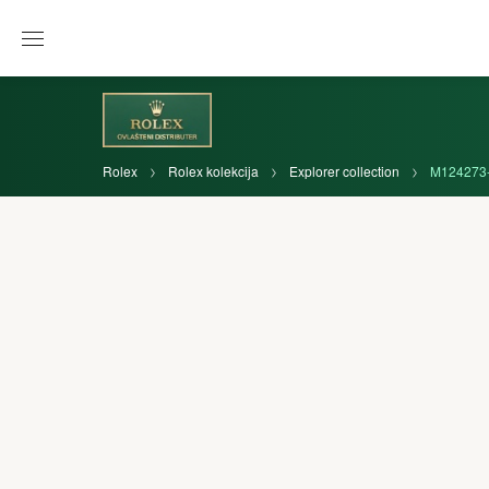
Rolex
Rolex kolekcija
Explorer collection
M124273