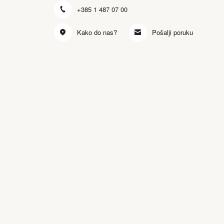
+385 1 487 07 00
Kako do nas?
Pošalji poruku