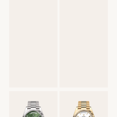
Rolex
Day-
Date
36
Oyster,
36
mm,
žuto
zlato
46.400
€