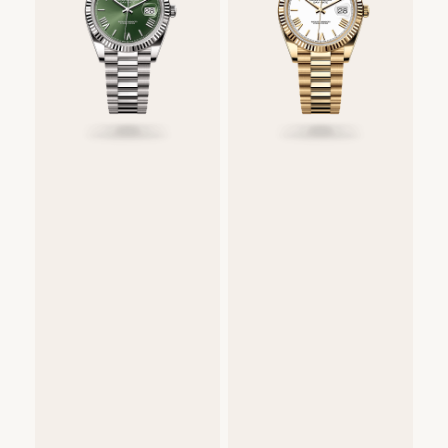
Rolex
Day-
Date
40
Oyster,
40
mm,
bijelo
zlato
54.900
€