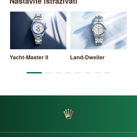
Nastavite istraživati
Yacht-Master II
Land-Dweller
Ex