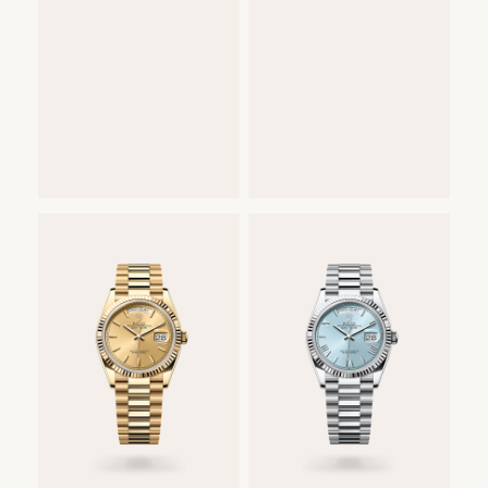
40
mm,
platina
69.600
€