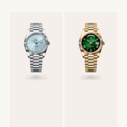
Rolex
Day-
Date
40
Oyster,