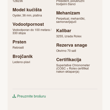
128236
President, polukružni
trodjelni članci
Model kućišta
Mehanizam
Oyster, 36 mm, platina
Perpetual, mehanički,
samonavijajući
Vodootpornost
Kalibar
Vodootporan do 100 metara /
330 stopa
3255, izrada Rolex
Prsten
Rezerva snage
Rebrasti
Okvirno 70 sati
Brojčanik
Certifikacija
Ledeno-plavi
Superlative Chronometer
(COSC + Rolex certifikat
nakon sklapanja)
Preuzmite brošuru