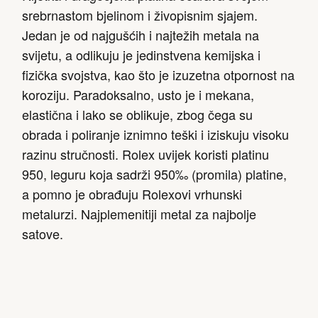
srebrnastom bjelinom i živopisnim sjajem.
Jedan je od najgušćih i najtežih metala na
svijetu, a odlikuju je jedinstvena kemijska i
fizička svojstva, kao što je izuzetna otpornost na
koroziju. Paradoksalno, usto je i mekana,
elastična i lako se oblikuje, zbog čega su
obrada i poliranje iznimno teški i iziskuju visoku
razinu stručnosti. Rolex uvijek koristi platinu
950, leguru koja sadrži 950‰ (promila) platine,
a pomno je obrađuju Rolexovi vrhunski
metalurzi. Najplemenitiji metal za najbolje
satove.