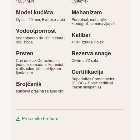
126515LN
Oysterflex
Model kućišta
Mehanizam
Oyster, 40 mm, Everose zlato
Perpetual, mehanički
kronograf, samonavijajući
Vodootpornost
Kalibar
Vodootporan do 100 metara /
330 stopa
4131, izrada Rolex
Prsten
Rezerva snage
Crni umetak Cerachrom u
Okvirno 72 sata
jednom komadu, u keramici,
s utisnutom tahimetrijskom
Certifikacija
ljestvicom
Superlative Chronometer
Brojčanik
(COSC + Rolex certifikat
nakon sklapanja)
sunčeva prašina i sjajno crni
Preuzmite brošuru