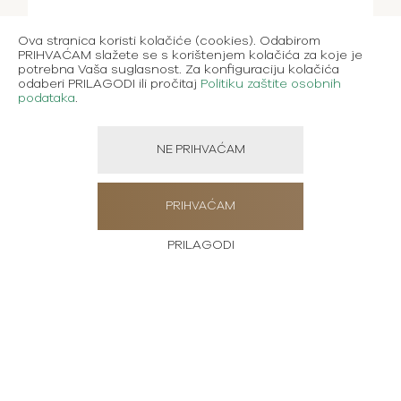
Ova stranica koristi kolačiće (cookies). Odabirom
PRIHVAĆAM slažete se s korištenjem kolačića za koje je
potrebna Vaša suglasnost. Za konfiguraciju kolačića
odaberi PRILAGODI ili pročitaj
Politiku zaštite osobnih
podataka
.
NE PRIHVAĆAM
PRIHVAĆAM
PRILAGODI
Pošaljite poruku
Molimo, unesite svoju