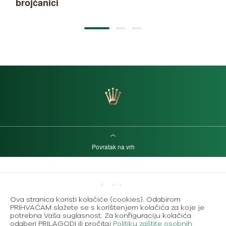
brojčanici
Povratak na vrh
Metode plaćanja
Ova stranica koristi kolačiće (cookies). Odabirom
Karijere
PRIHVAĆAM slažete se s korištenjem kolačića za koje je
potrebna Vaša suglasnost. Za konfiguraciju kolačića
Uvjeti korištenja
odaberi PRILAGODI ili pročitaj
Politiku zaštite osobnih