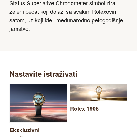
Status Superlative Chronometer simbolizira
zeleni pečat koji dolazi sa svakim Rolexovim
satom, uz koji ide i međunarodno petogodišnje
jamstvo.
Nastavite istraživati
Rolex 1908
Ro
Pe
Ekskluzivni