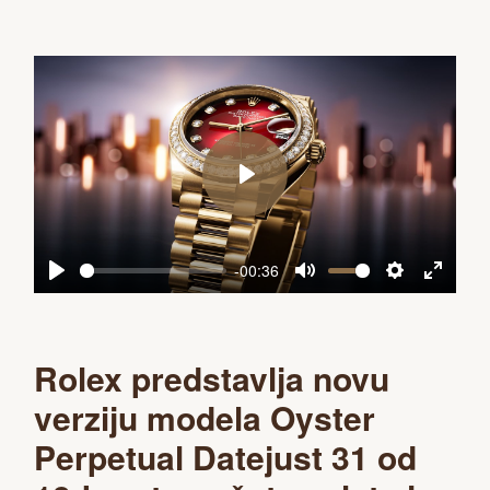
Play
-00:36
Play
Mute
Settings
Enter
fullscreen
Rolex predstavlja novu
verziju modela Oyster
Perpetual Datejust 31 od