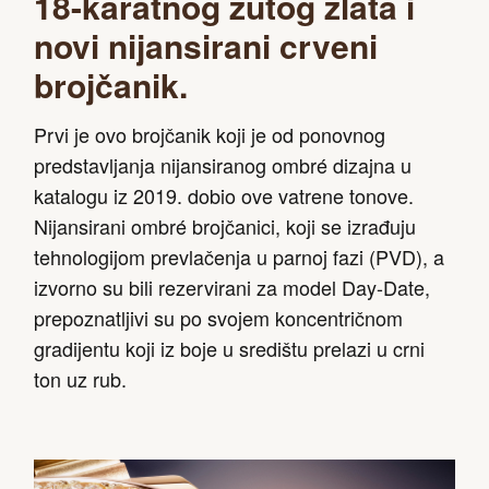
18-karatnog žutog zlata i
novi nijansirani crveni
brojčanik.
Prvi je ovo brojčanik koji je od ponovnog
predstavljanja nijansiranog ombré dizajna u
katalogu iz 2019. dobio ove vatrene tonove.
Nijansirani ombré brojčanici, koji se izrađuju
tehnologijom prevlačenja u parnoj fazi (PVD), a
izvorno su bili rezervirani za model Day-Date,
prepoznatljivi su po svojem koncentričnom
gradijentu koji iz boje u središtu prelazi u crni
ton uz rub.